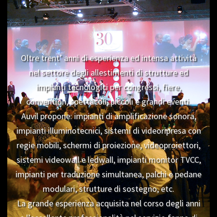
Oltre trent’ anni di esperienza ed intensa attività
nel settore degli allestimenti di strutture ed
impianti tecnologici per congressi, fiere,
convention, spettacoli, piccoli e grandi eventi.
Auvil propone: impianti di amplificazione sonora,
impianti illuminotecnici, sistemi di videoripresa con
regie mobili, schermi di proiezione, videoproiettori,
sistemi videowall e ledwall, impianti monitor TVCC,
impianti per traduzione simultanea, palchi e pedane
modulari, strutture di sostegno, etc.
La grande esperienza acquisita nel corso degli anni